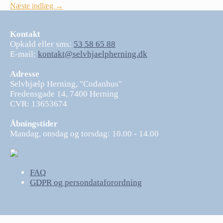
Indlægsnavigation
Næste indlæg →
Kontakt
Opkald eller sms:
53 58 65 88
E-mail:
kontakt@selvhjaelpherning.dk
Adresse
Selvhjælp Herning, "Codanhus"
Fredensgade 14, 7400 Herning
CVR: 13653674
Åbningstider
Mandag, onsdag og torsdag: 10.00 - 14.00
FAQ
GDPR og persondataforordning