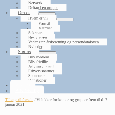
Netværk
Deltag i en gruppe
Om os
Menu
Hvem er vi?
Toggle
Menu
Formål
Toggle
Værdier
Sekretariat
Bestyrelsen
Vedtægter, årsberetning og persondataloven
Nyheder
Støt os
Menu
Bliv medlem
Toggle
Bliv frivillig
Advisory board
Erhvervspartner
Sponsorer
Donationer
Kontakt
Bliv frivillig
Tilbage til forside
/
Vi lukker for kontor og grupper frem til d. 3.
januar 2021