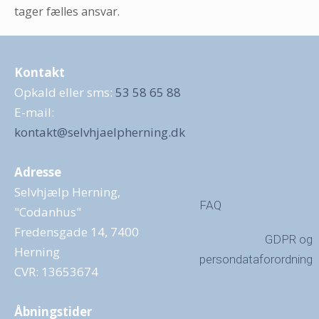
tager fælles ansvar.
Kontakt
Opkald eller sms:
53 58 65 88
E-mail:
kontakt@selvhjaelpherning.dk
Adresse
Selvhjælp Herning,
FAQ
"Codanhus"
Fredensgade 14, 7400
GDPR og
Herning
persondataforordning
CVR: 13653674
Åbningstider