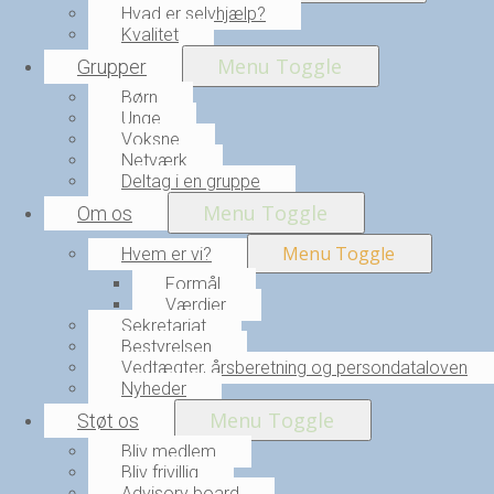
Hvad er selvhjælp?
Kvalitet
Menu Toggle
Grupper
Børn
Unge
Voksne
Netværk
Deltag i en gruppe
Menu Toggle
Om os
Menu Toggle
Hvem er vi?
Formål
Værdier
Sekretariat
Bestyrelsen
Vedtægter, årsberetning og persondataloven
Nyheder
Menu Toggle
Støt os
Bliv medlem
Bliv frivillig
Advisory board