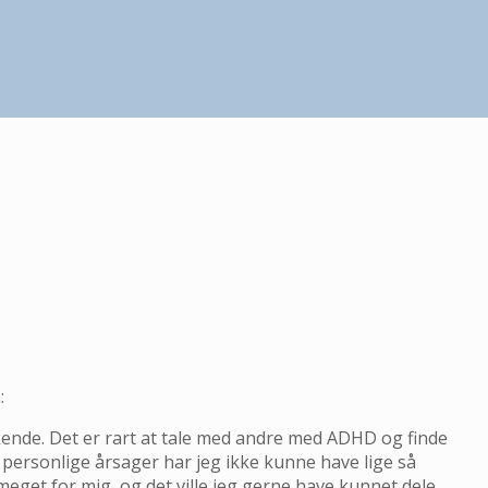
:
nkende. Det er rart at tale med andre med ADHD og finde
 personlige årsager har jeg ikke kunne have lige så
eget for mig, og det ville jeg gerne have kunnet dele