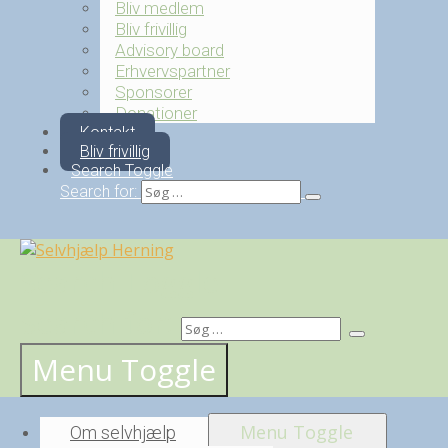
Bliv medlem
Bliv frivillig
Advisory board
Erhvervspartner
Sponsorer
Donationer
Kontakt
Bliv frivillig
Search Toggle
Search for:
Search Toggle
Search for:
Menu Toggle
Menu Toggle
Om selvhjælp