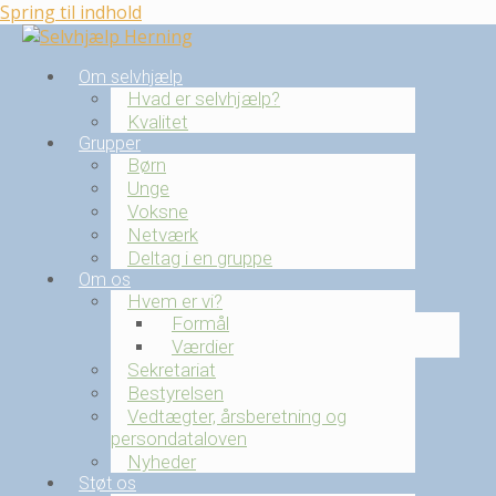
Spring til indhold
Om selvhjælp
Hvad er selvhjælp?
Kvalitet
Grupper
Børn
Unge
Voksne
Netværk
Deltag i en gruppe
Om os
Hvem er vi?
Formål
Værdier
Sekretariat
Bestyrelsen
Vedtægter, årsberetning og
persondataloven
Nyheder
Støt os