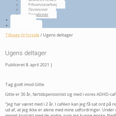
Erhvervspartner
Sponsorer
Donationer
Kontakt
Bliv frivillig
Tilbage til forside
/
Ugens deltager
Ugens deltager
Publiceret
8. april 2021
|
Tag godt imod Gitte.
Gitte er 30 år, førtidspensionist og med i vores ADHD-café
”Jeg har været med i 2 år. I caféen kan jeg få sat ord p
ud af, at jeg ikke er alene med mine udfordringer. Under
meget kontakt med de andre, som jeg kunne ønske. Nedluk