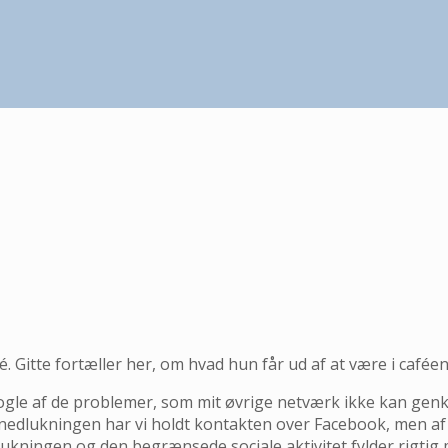
. Gitte fortæller her, om hvad hun får ud af at være i caféen
å nogle af de problemer, som mit øvrige netværk ikke kan ge
 nedlukningen har vi holdt kontakten over Facebook, men af
ningen og den begrænsede sociale aktivitet fylder rigtig m