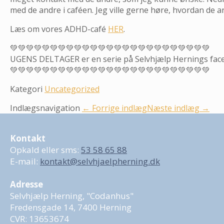
med de andre i caféen. Jeg ville gerne høre, hvordan de 
Læs om vores ADHD-café
HER
.
💚💚💚💚💚💚💚💚💚💚💚💚💚💚💚💚💚💚💚💚💚💚💚💚💚
UGENS DELTAGER er en serie på Selvhjælp Hernings facebo
💚💚💚💚💚💚💚💚💚💚💚💚💚💚💚💚💚💚💚💚💚💚💚💚💚
Kategori
Uncategorized
Indlægsnavigation
← Forrige indlæg
Næste indlæg →
Kontakt
Opkald eller sms:
53 58 65 88
E-mail:
kontakt@selvhjaelpherning.dk
Adresse
Selvhjælp Herning, "Codanhus"
Fredensgade 14, 7400 Herning
CVR: 13653674