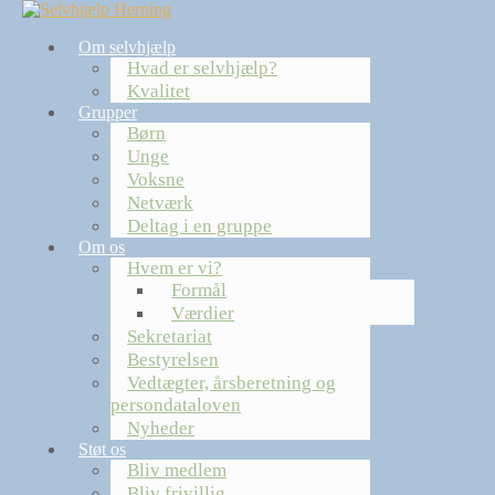
Spring
til
Om selvhjælp
indhold
Hvad er selvhjælp?
Kvalitet
Grupper
Børn
Unge
Voksne
Netværk
Deltag i en gruppe
Om os
Hvem er vi?
Formål
Værdier
Sekretariat
Bestyrelsen
Vedtægter, årsberetning og
persondataloven
Nyheder
Støt os
Bliv medlem
Bliv frivillig