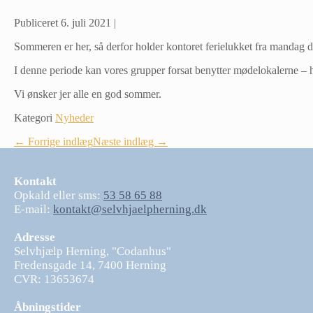
Publiceret
6. juli 2021
|
Sommeren er her, så derfor holder kontoret ferielukket fra mandag d
I denne periode kan vores grupper forsat benytter mødelokalerne – h
Vi ønsker jer alle en god sommer.
Kategori
Nyheder
Indlægsnavigation
← Forrige indlæg
Næste indlæg →
Kontakt
Opkald eller sms:
53 58 65 88
E-mail:
kontakt@selvhjaelpherning.dk
Adresse
Selvhjælp Herning, "Codanhus"
Fredensgade 14, 7400 Herning
CVR: 13653674
Åbningstider