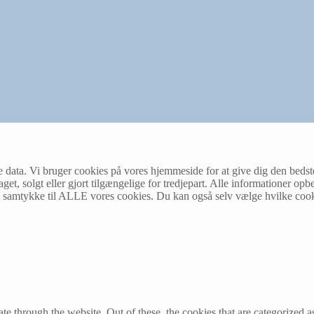
e data. Vi bruger cookies på vores hjemmeside for at give dig den bedst
et, solgt eller gjort tilgængelige for tredjepart. Alle informationer opb
 du samtykke til ALLE vores cookies. Du kan også selv vælge hvilke cook
 through the website. Out of these, the cookies that are categorized as