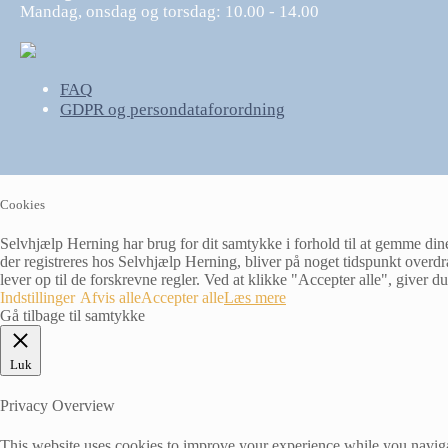
Mandag, onsdag og torsdag: 10.00 - 14.00
FAQ
GDPR og persondataforordning
Cookies
Selvhjælp Herning har brug for dit samtykke i forhold til at gemme din
der registreres hos Selvhjælp Herning, bliver på noget tidspunkt overdrag
lever op til de forskrevne regler. Ved at klikke "Accepter alle", giver
Indstillinger
Afvis alle
Accepter alle
Læs mere
Gå tilbage til samtykke
Luk
Privacy Overview
This website uses cookies to improve your experience while you navigate