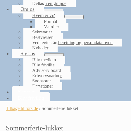
Deltag i en gruppe
Om os
Menu
Hvem er vi?
Toggle
Menu
Formål
Toggle
Værdier
Sekretariat
Bestyrelsen
Vedtægter, årsberetning og persondataloven
Nyheder
Støt os
Menu
Bliv medlem
Toggle
Bliv frivillig
Advisory board
Erhvervspartner
Sponsorer
Donationer
Kontakt
Bliv frivillig
Tilbage til forside
/
Sommerferie-lukket
Sommerferie-lukket