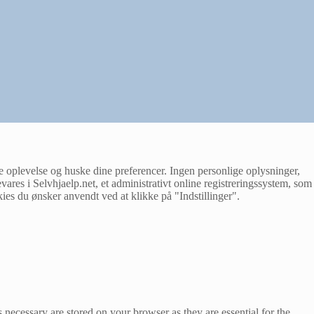
e oplevelse og huske dine preferencer. Ingen personlige oplysninger,
evares i Selvhjaelp.net, et administrativt online registreringssystem, som
ies du ønsker anvendt ved at klikke på "Indstillinger".
 necessary are stored on your browser as they are essential for the