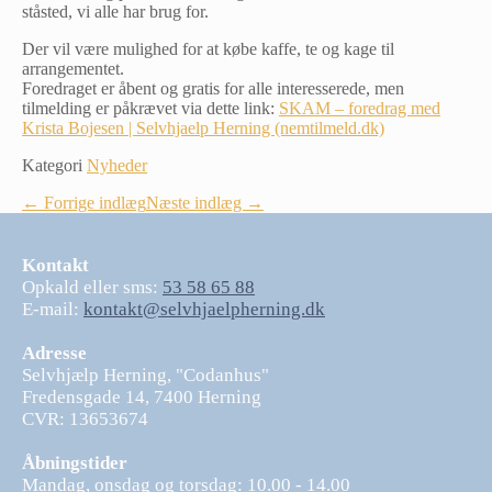
ståsted, vi alle har brug for.
Der vil være mulighed for at købe kaffe, te og kage til
arrangementet.
Foredraget er åbent og gratis for alle interesserede, men
tilmelding er påkrævet via dette link:
SKAM – foredrag med
Krista Bojesen | Selvhjaelp Herning (nemtilmeld.dk)
Kategori
Nyheder
Indlægsnavigation
← Forrige indlæg
Næste indlæg →
Kontakt
Opkald eller sms:
53 58 65 88
E-mail:
kontakt@selvhjaelpherning.dk
Adresse
Selvhjælp Herning, "Codanhus"
Fredensgade 14, 7400 Herning
CVR: 13653674
Åbningstider
Mandag, onsdag og torsdag: 10.00 - 14.00