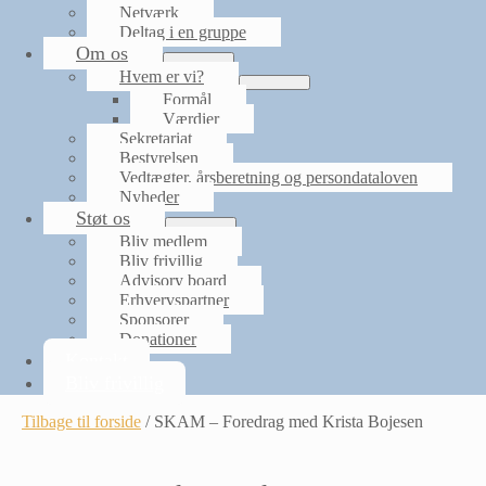
Netværk
Deltag i en gruppe
Om os
Menu
Hvem er vi?
Toggle
Menu
Formål
Toggle
Værdier
Sekretariat
Bestyrelsen
Vedtægter, årsberetning og persondataloven
Nyheder
Støt os
Menu
Bliv medlem
Toggle
Bliv frivillig
Advisory board
Erhvervspartner
Sponsorer
Donationer
Kontakt
Bliv frivillig
Tilbage til forside
/
SKAM – Foredrag med Krista Bojesen