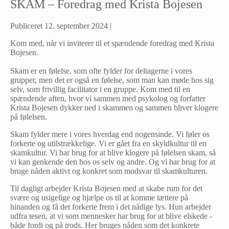
SKAM – Foredrag med Krista Bojesen
Publiceret
12. september 2024
|
Kom med, når vi inviterer til et spændende foredrag med Krista
Bojesen.
Skam er en følelse, som ofte fylder for deltagerne i vores
grupper, men det er også en følelse, som man kan møde hos sig
selv, som frivillig facilitator i en gruppe. Kom med til en
spændende aften, hvor vi sammen med psykolog og forfatter
Krista Bojesen dykker ned i skammen og sammen bliver klogere
på følelsen.
Skam fylder mere i vores hverdag end nogensinde. Vi føler os
forkerte og utilstrækkelige. Vi er gået fra en skyldkultur til en
skamkultur. Vi har brug for at blive klogere på følelsen skam, så
vi kan genkende den hos os selv og andre. Og vi har brug for at
bruge nåden aktivt og konkret som modsvar til skamkulturen.
Til dagligt arbejder Krista Bojesen med at skabe rum for det
svære og usigelige og hjælpe os til at komme tættere på
hinanden og få det forkerte frem i det nådige lys. Hun arbejder
udfra tesen, at vi som mennesker har brug for at blive elskede -
både fordi og på trods. Her bruges nåden som det konkrete