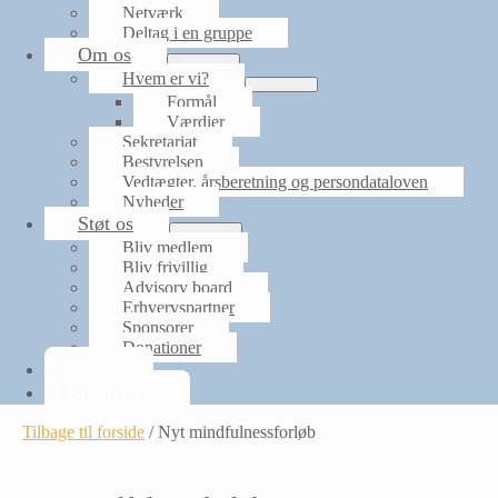
Netværk
Deltag i en gruppe
Om os
Menu
Hvem er vi?
Toggle
Menu
Formål
Toggle
Værdier
Sekretariat
Bestyrelsen
Vedtægter, årsberetning og persondataloven
Nyheder
Støt os
Menu
Bliv medlem
Toggle
Bliv frivillig
Advisory board
Erhvervspartner
Sponsorer
Donationer
Kontakt
Bliv frivillig
Tilbage til forside
/
Nyt mindfulnessforløb