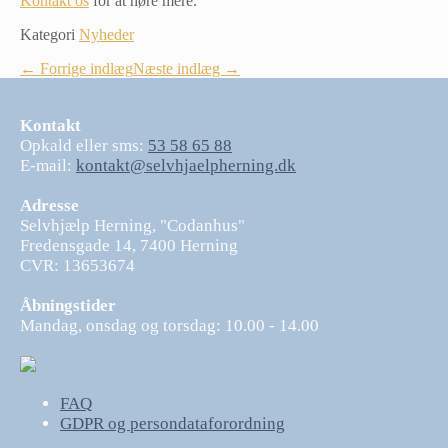
Kontakt os
for at høre mere.
Kategori
Nyheder
Indlægsnavigation
← Forrige indlæg
Næste indlæg →
Kontakt
Opkald eller sms:
53 58 65 88
E-mail:
kontakt@selvhjaelpherning.dk
Adresse
Selvhjælp Herning, "Codanhus"
Fredensgade 14, 7400 Herning
CVR: 13653674
Åbningstider
Mandag, onsdag og torsdag: 10.00 - 14.00
FAQ
GDPR og persondataforordning