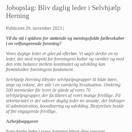
Jobopslag: Bliv daglig leder i Selvhjælp
Herning
Publiceret
29. november 2023
|
Vil du stå i spidsen for støttende og meningsfulde fællesskaber
i en velfungerende forening?
Vores dygtige leder er gået på efterløn. Vi søger derfor en ny
leder, der med respekt for foreningens kultur og værdier og med
den rette balance mellem kontinuitet og udvikling kan
fremtidssikre foreningens fundament.
Selvhjælp Herning tilbyder selvhjælpsgrupper til både børn,
unge og voksne, der står i en vanskelig livssituation. Omkring
500 mennesker får hvert år glæde af vores 70
selvhjælpsgrupper, der faciliteres af vores mange frivillige. På
sekretariatet er der udover daglig leder tre ansatte, der bidrager
til administration, koordinering og udvikling. Bestyrelsen består
af fire engagerede frivillige.
Arbejdsopgaver
Som daglig leder i vores forening bliver dine opgaver