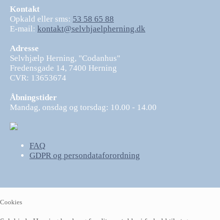
Kontakt
Opkald eller sms:
53 58 65 88
E-mail:
kontakt@selvhjaelpherning.dk
Adresse
Selvhjælp Herning, "Codanhus"
Fredensgade 14, 7400 Herning
CVR: 13653674
Åbningstider
Mandag, onsdag og torsdag: 10.00 - 14.00
FAQ
GDPR og persondataforordning
Cookies