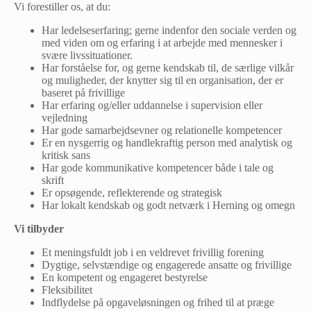
Vi forestiller os, at du:
Har ledelseserfaring; gerne indenfor den sociale verden og
med viden om og erfaring i at arbejde med mennesker i
svære livssituationer.
Har forståelse for, og gerne kendskab til, de særlige vilkår
og muligheder, der knytter sig til en organisation, der er
baseret på frivillige
Har erfaring og/eller uddannelse i supervision eller
vejledning
Har gode samarbejdsevner og relationelle kompetencer
Er en nysgerrig og handlekraftig person med analytisk og
kritisk sans
Har gode kommunikative kompetencer både i tale og
skrift
Er opsøgende, reflekterende og strategisk
Har lokalt kendskab og godt netværk i Herning og omegn
Vi tilbyder
Et meningsfuldt job i en veldrevet frivillig forening
Dygtige, selvstændige og engagerede ansatte og frivillige
En kompetent og engageret bestyrelse
Fleksibilitet
Indflydelse på opgaveløsningen og frihed til at præge