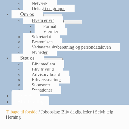
Netværk
Deltag i en gruppe
Om os
Menu
Hvem er vi?
Toggle
Menu
Formål
Toggle
Værdier
Sekretariat
Bestyrelsen
Vedtægter, årsberetning og persondataloven
Nyheder
Støt os
Menu
Bliv medlem
Toggle
Bliv frivillig
Advisory board
Erhvervspartner
Sponsorer
Donationer
Kontakt
Bliv frivillig
Tilbage til forside
/
Jobopslag: Bliv daglig leder i Selvhjælp
Herning