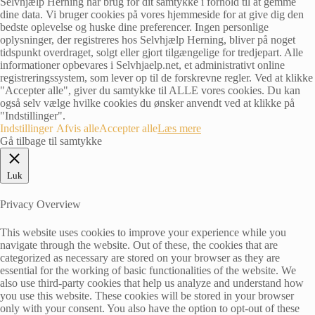
Selvhjælp Herning har brug for dit samtykke i forhold til at gemme
dine data. Vi bruger cookies på vores hjemmeside for at give dig den
bedste oplevelse og huske dine preferencer. Ingen personlige
oplysninger, der registreres hos Selvhjælp Herning, bliver på noget
tidspunkt overdraget, solgt eller gjort tilgængelige for tredjepart. Alle
informationer opbevares i Selvhjaelp.net, et administrativt online
registreringssystem, som lever op til de forskrevne regler. Ved at klikke
"Accepter alle", giver du samtykke til ALLE vores cookies. Du kan
også selv vælge hvilke cookies du ønsker anvendt ved at klikke på
"Indstillinger".
Indstillinger
Afvis alle
Accepter alle
Læs mere
Gå tilbage til samtykke
Luk
Privacy Overview
This website uses cookies to improve your experience while you
navigate through the website. Out of these, the cookies that are
categorized as necessary are stored on your browser as they are
essential for the working of basic functionalities of the website. We
also use third-party cookies that help us analyze and understand how
you use this website. These cookies will be stored in your browser
only with your consent. You also have the option to opt-out of these