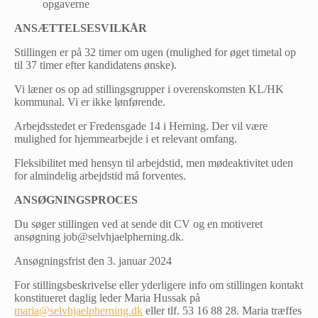
opgaverne
ANSÆTTELSESVILKÅR
Stillingen er på 32 timer om ugen (mulighed for øget timetal op
til 37 timer efter kandidatens ønske).
Vi læner os op ad stillingsgrupper i overenskomsten KL/HK
kommunal. Vi er ikke lønførende.
Arbejdsstedet er Fredensgade 14 i Herning. Der vil være
mulighed for hjemmearbejde i et relevant omfang.
Fleksibilitet med hensyn til arbejdstid, men mødeaktivitet uden
for almindelig arbejdstid må forventes.
ANSØGNINGSPROCES
Du søger stillingen ved at sende dit CV og en motiveret
ansøgning job@selvhjaelpherning.dk.
Ansøgningsfrist den 3. januar 2024
For stillingsbeskrivelse eller yderligere info om stillingen kontakt
konstitueret daglig leder Maria Hussak på
maria@selvhjaelpherning.dk
eller tlf. 53 16 88 28. Maria træffes