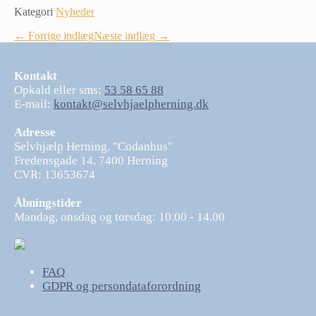
Kategori
Nyheder
Indlægsnavigation
← Forrige indlæg
Næste indlæg →
Kontakt
Opkald eller sms:
53 58 65 88
E-mail:
kontakt@selvhjaelpherning.dk
Adresse
Selvhjælp Herning, "Codanhus"
Fredensgade 14, 7400 Herning
CVR: 13653674
Åbningstider
Mandag, onsdag og torsdag: 10.00 - 14.00
FAQ
GDPR og persondataforordning