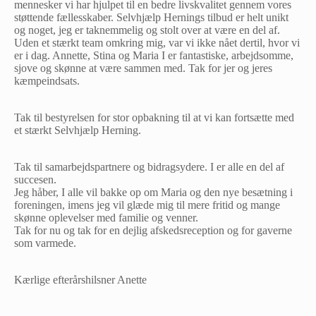
mennesker vi har hjulpet til en bedre livskvalitet gennem vores
støttende fællesskaber. Selvhjælp Hernings tilbud er helt unikt
og noget, jeg er taknemmelig og stolt over at være en del af.
Uden et stærkt team omkring mig, var vi ikke nået dertil, hvor vi
er i dag. Annette, Stina og Maria I er fantastiske, arbejdsomme,
sjove og skønne at være sammen med. Tak for jer og jeres
kæmpeindsats.
Tak til bestyrelsen for stor opbakning til at vi kan fortsætte med
et stærkt Selvhjælp Herning.
Tak til samarbejdspartnere og bidragsydere. I er alle en del af
succesen.
Jeg håber, I alle vil bakke op om Maria og den nye besætning i
foreningen, imens jeg vil glæde mig til mere fritid og mange
skønne oplevelser med familie og venner.
Tak for nu og tak for en dejlig afskedsreception og for gaverne
som varmede.
Kærlige efterårshilsner Anette