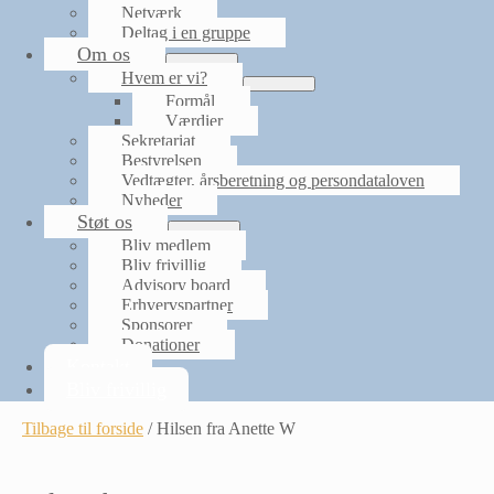
Netværk
Deltag i en gruppe
Om os
Menu
Hvem er vi?
Toggle
Menu
Formål
Toggle
Værdier
Sekretariat
Bestyrelsen
Vedtægter, årsberetning og persondataloven
Nyheder
Støt os
Menu
Bliv medlem
Toggle
Bliv frivillig
Advisory board
Erhvervspartner
Sponsorer
Donationer
Kontakt
Bliv frivillig
Tilbage til forside
/
Hilsen fra Anette W