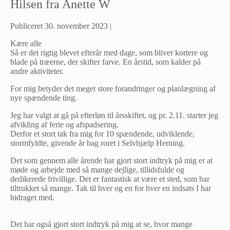
Hilsen fra Anette W
Publiceret
30. november 2023
|
Kære alle
Så er det rigtig blevet efterår med dage, som bliver kortere og
blade på træerne, der skifter farve. En årstid, som kalder på
andre aktiviteter.
For mig betyder det meget store forandringer og planlægning af
nye spændende ting.
Jeg har valgt at gå på efterløn til årsskiftet, og pr. 2.11. starter jeg
afvikling af ferie og afspadsering.
Derfor et stort tak fra mig for 10 spændende, udviklende,
stormfyldte, givende år bag roret i Selvhjælp Herning.
Det som gennem alle årende har gjort stort indtryk på mig er at
møde og arbejde med så mange dejlige, tillidsfulde og
dedikerede frivillige. Det er fantastisk at være et sted, som har
tiltrukket så mange. Tak til hver og en for hver en indsats I har
bidraget med.
Det har også gjort stort indtryk på mig at se, hvor mange