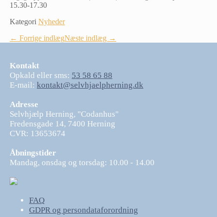
15.30-17.30
Kategori
Nyheder
Indlægsnavigation
← Forrige indlæg
Næste indlæg →
Kontakt
Opkald eller sms:
53 58 65 88
E-mail:
kontakt@selvhjaelpherning.dk
Adresse
Selvhjælp Herning, "Codanhus"
Fredensgade 14, 7400 Herning
CVR: 13653674
Åbningstider
Mandag, onsdag og torsdag: 10.00 - 14.00
FAQ
GDPR og persondataforordning