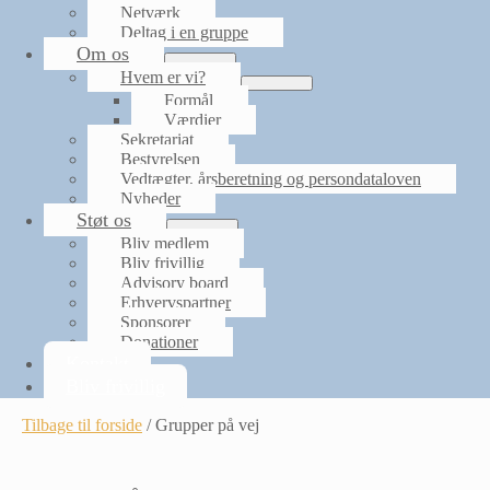
Netværk
Deltag i en gruppe
Om os
Menu
Hvem er vi?
Toggle
Menu
Formål
Toggle
Værdier
Sekretariat
Bestyrelsen
Vedtægter, årsberetning og persondataloven
Nyheder
Støt os
Menu
Bliv medlem
Toggle
Bliv frivillig
Advisory board
Erhvervspartner
Sponsorer
Donationer
Kontakt
Bliv frivillig
Tilbage til forside
/
Grupper på vej